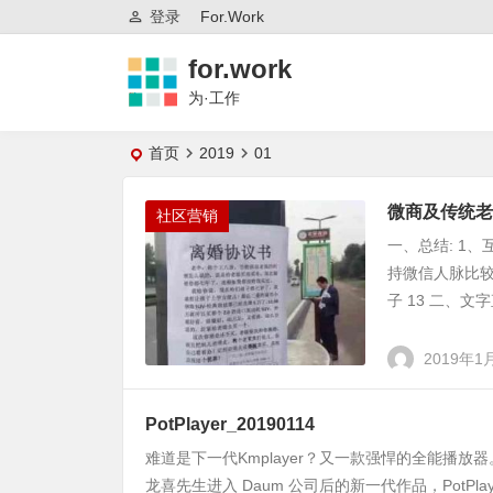
登录
For.work
for.work
为·工作
首页
2019
01
微商及传统老
社区营销
一、总结: 1、
持微信人脉比较
子 13 二、文字直
2019年1
PotPlayer_20190114
难道是下一代Kmplayer？又一款强悍的全能播放器。 KM
龙喜先生进入 Daum 公司后的新一代作品，PotPlay.