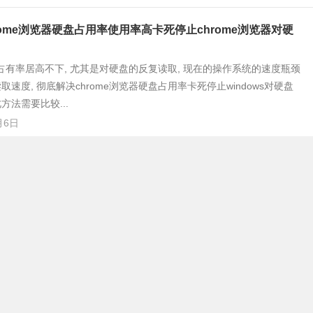
rome浏览器硬盘占用率使用率高卡死停止chrome浏览器对硬
系统占有率居高不下, 尤其是对硬盘的反复读取, 现在的操作系统的速度瓶颈
速度, 彻底解决chrome浏览器硬盘占用率卡死停止windows对硬盘
方法需要比较...
月6日
p软件设置并关联默认编辑器
是一款优秀的ftp应用软件，作为程序员，有时候一点小的改动，在线编辑是很
是flashfxp自带的编辑器像记事本一样，非常不好用。那么怎么设置关
器，比如设置成...
月5日
1
2